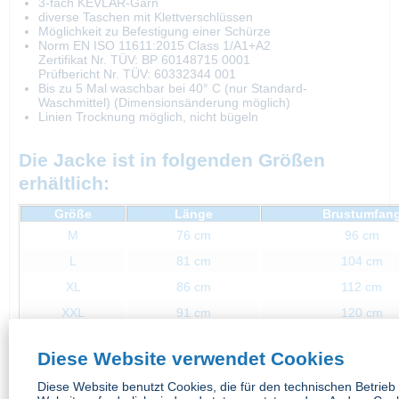
3-fach KEVLAR-Garn
diverse Taschen mit Klettverschlüssen
Möglichkeit zu Befestigung einer Schürze
Norm EN ISO 11611:2015 Class 1/A1+A2
Zertifikat Nr. TÜV: BP 60148715 0001
Prüfbericht Nr. TÜV: 60332344 001
Bis zu 5 Mal waschbar bei 40° C (nur Standard-
Waschmittel) (Dimensionsänderung möglich)
Linien Trocknung möglich, nicht bügeln
Die Jacke ist in folgenden Größen
erhältlich:
Größe
Länge
Brustumfan
M
76 cm
96 cm
L
81 cm
104 cm
XL
86 cm
112 cm
XXL
91 cm
120 cm
Diese Website verwendet Cookies
Diese Website benutzt Cookies, die für den technischen Betrieb
Zubehör
4