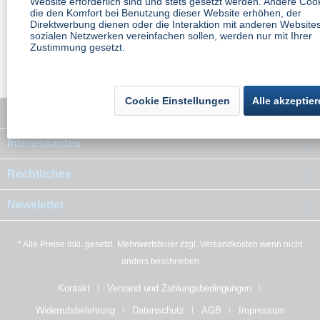
Website erforderlich sind und stets gesetzt werden. Andere Coo
die den Komfort bei Benutzung dieser Website erhöhen, der
Direktwerbung dienen oder die Interaktion mit anderen Website
Ähnliche Artikel
sozialen Netzwerken vereinfachen sollen, werden nur mit Ihrer
Zustimmung gesetzt.
Kunden haben sich ebenfalls angesehen
Cookie Einstellungen
Alle akzeptie
Service Hotline
Interessantes
Rechtliches
Newsletter
* Alle Preise inkl. gesetzl. Mehrwertsteuer zzgl.
Versandkosten
wenn nicht
anders beschrieben
Kontakt
Versand und Zahlungsbedingungen
Widerrufsbelehrung
Datenschutz
AGB
Impressum