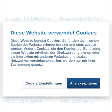
Stromdüse E-CU M6x25mm
Schwanenhals MIG/MAG 24
240 steckbar
Diese Website verwendet Cookies
Inhalt
1 Stück
Inhalt
1 Stück
Diese Website benutzt Cookies, die für den technischen
Betrieb der Website erforderlich sind und stets gesetzt
werden. Andere Cookies, die den Komfort bei Benutzung
1,18 € *
39,92 € *
dieser Website erhöhen, der Direktwerbung dienen oder
1,41 € *
die Interaktion mit anderen Websites und sozialen
Netzwerken vereinfachen sollen, werden nur mit Ihrer
Zustimmung gesetzt.
Cookie Einstellungen
Alle akzeptieren
Gasdüse steckbar 63mm TBi
Schwanenhals MIG/MAG
MB 240 241 MIG/MAG
MB25 TBi250 steckbar