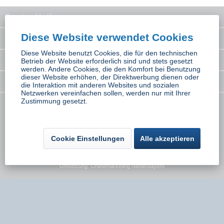
Service Hotline
Diese Website verwendet Cookies
Interessantes
Diese Website benutzt Cookies, die für den technischen
Rechtliches
Betrieb der Website erforderlich sind und stets gesetzt
werden. Andere Cookies, die den Komfort bei Benutzung
dieser Website erhöhen, der Direktwerbung dienen oder
Newsletter
die Interaktion mit anderen Websites und sozialen
Netzwerken vereinfachen sollen, werden nur mit Ihrer
Zustimmung gesetzt.
* Alle Preise inkl. gesetzl. Mehrwertsteuer zzgl.
Versandkosten
wenn nicht
anders beschrieben
Cookie Einstellungen
Alle akzeptieren
Kontakt
Versand und Zahlungsbedingungen
Widerrufsbelehrung
Datenschutz
AGB
Impressum
Umsetzung:
Onlinemarketing Niederbayern