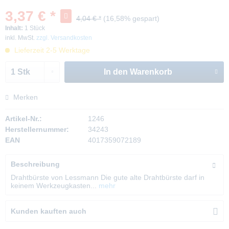
3,37 € *
4,04 € *
(16,58% gespart)
Inhalt:
1 Stück
inkl. MwSt.
zzgl. Versandkosten
Lieferzeit 2-5 Werktage
In den
Warenkorb
Merken
Artikel-Nr.:
1246
Herstellernummer:
34243
EAN
4017359072189
Beschreibung
Drahtbürste von Lessmann Die gute alte Drahtbürste darf in
keinem Werkzeugkasten...
mehr
Kunden kauften auch