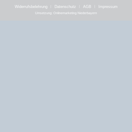
Widerrufsbelehrung
Datenschutz
AGB
Impressum
Umsetzung:
Onlinemarketing Niederbayern