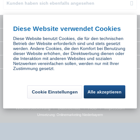
Kunden haben sich ebenfalls angesehen
Service Hotline
Diese Website verwendet Cookies
Interessantes
Diese Website benutzt Cookies, die für den technischen
Betrieb der Website erforderlich sind und stets gesetzt
Rechtliches
werden. Andere Cookies, die den Komfort bei Benutzung
dieser Website erhöhen, der Direktwerbung dienen oder
die Interaktion mit anderen Websites und sozialen
Newsletter
Netzwerken vereinfachen sollen, werden nur mit Ihrer
Zustimmung gesetzt.
* Alle Preise inkl. gesetzl. Mehrwertsteuer zzgl.
Versandkosten
wenn nicht
anders beschrieben
Cookie Einstellungen
Alle akzeptieren
Kontakt
Versand und Zahlungsbedingungen
Widerrufsbelehrung
Datenschutz
AGB
Impressum
Umsetzung:
Onlinemarketing Niederbayern