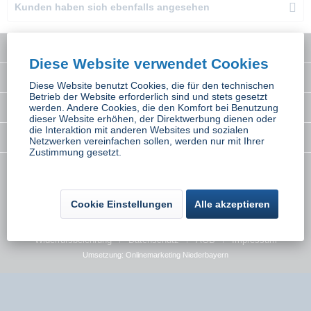
Kunden haben sich ebenfalls angesehen
Service Hotline
Diese Website verwendet Cookies
Interessantes
Diese Website benutzt Cookies, die für den technischen
Betrieb der Website erforderlich sind und stets gesetzt
Rechtliches
werden. Andere Cookies, die den Komfort bei Benutzung
dieser Website erhöhen, der Direktwerbung dienen oder
die Interaktion mit anderen Websites und sozialen
Newsletter
Netzwerken vereinfachen sollen, werden nur mit Ihrer
Zustimmung gesetzt.
* Alle Preise inkl. gesetzl. Mehrwertsteuer zzgl.
Versandkosten
wenn nicht
anders beschrieben
Cookie Einstellungen
Alle akzeptieren
Kontakt
Versand und Zahlungsbedingungen
Widerrufsbelehrung
Datenschutz
AGB
Impressum
Umsetzung:
Onlinemarketing Niederbayern