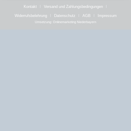
Kontakt
Versand und Zahlungsbedingungen
Widerrufsbelehrung
Datenschutz
AGB
Impressum
Umsetzung:
Onlinemarketing Niederbayern