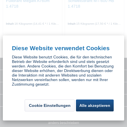
Fülldraht Megafil A760m
Schweißdraht MT-600 HB
1.4718
1.4718
Inhalt
16 Kilogramm
(14,41 € * / 1 Kilogramm)
Inhalt
15 Kilogramm
(17,50 € * / 1 Kilogramm)
ab 230,55 € *
ab 262,43 € *
Diese Website verwendet Cookies
Diese Website benutzt Cookies, die für den technischen
Betrieb der Website erforderlich sind und stets gesetzt
Service Hotline
werden. Andere Cookies, die den Komfort bei Benutzung
dieser Website erhöhen, der Direktwerbung dienen oder
die Interaktion mit anderen Websites und sozialen
Interessantes
Netzwerken vereinfachen sollen, werden nur mit Ihrer
Zustimmung gesetzt.
Rechtliches
Newsletter
Cookie Einstellungen
Alle akzeptieren
* Alle Preise inkl. gesetzl. Mehrwertsteuer zzgl.
Versandkosten
wenn nicht
anders beschrieben