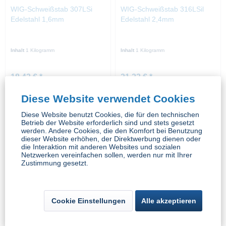
WIG-Schweißstab 307LSi
WIG-Schweißstab 316LSil
Edelstahl 1,6mm
Edelstahl 2,4mm
Inhalt
1 Kilogramm
Inhalt
1 Kilogramm
18,43 € *
21,23 € *
Diese Website verwendet Cookies
Diese Website benutzt Cookies, die für den technischen
Betrieb der Website erforderlich sind und stets gesetzt
werden. Andere Cookies, die den Komfort bei Benutzung
dieser Website erhöhen, der Direktwerbung dienen oder
die Interaktion mit anderen Websites und sozialen
Netzwerken vereinfachen sollen, werden nur mit Ihrer
Zustimmung gesetzt.
WIG-Schweißstab 307LSi
WIG-Schweißstab 316LSi
Edelstahl 3,2mm
Edelstahl 2,0mm
Cookie Einstellungen
Alle akzeptieren
Inhalt
1 Kilogramm
Inhalt
1 Kilogramm