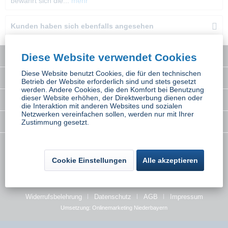
bewährt sich die...
mehr
Kunden haben sich ebenfalls angesehen
Diese Website verwendet Cookies
Service Hotline
Diese Website benutzt Cookies, die für den technischen
Interessantes
Betrieb der Website erforderlich sind und stets gesetzt
werden. Andere Cookies, die den Komfort bei Benutzung
dieser Website erhöhen, der Direktwerbung dienen oder
Rechtliches
die Interaktion mit anderen Websites und sozialen
Netzwerken vereinfachen sollen, werden nur mit Ihrer
Newsletter
Zustimmung gesetzt.
* Alle Preise inkl. gesetzl. Mehrwertsteuer zzgl.
Versandkosten
wenn nicht
Cookie Einstellungen
Alle akzeptieren
anders beschrieben
Kontakt
Versand und Zahlungsbedingungen
Widerrufsbelehrung
Datenschutz
AGB
Impressum
Umsetzung:
Onlinemarketing Niederbayern